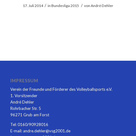
/
/
17. Juli 2014
in
Bundesliga
2015
von
André Dehler
IMPRESSUM
Verein der Freunde und Förderer des Volleyballsports e.V.
1. Vorsitzender
André Dehler
Rohrbacher Str. 5
96271 Grub am Forst
Tel: 0160/90928016
E-mail: andre.dehler@vsg2001.de